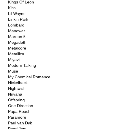
Kings Of Leon
Kiss
Lil Wayne
Linkin Park
Lombard
Manowar
Maroon 5
Megadeth
Metalcore
Metallica
Miyavi
Modern Talking
Muse
My Chemical Romance
Nickelback
Nightwish
Nirvana
Offspring
One Direction
Papa Roach
Paramore
Paul van Dyk
Pearl Jam