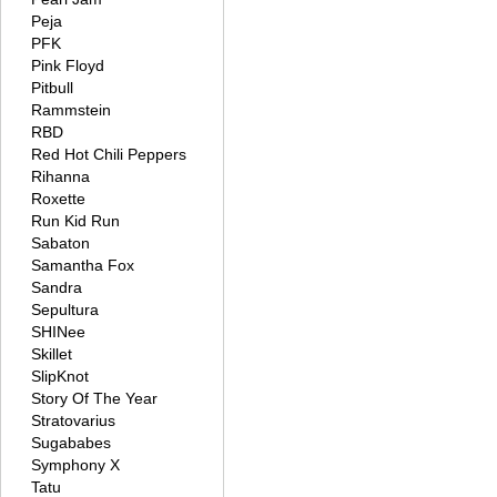
Peja
PFK
Pink Floyd
Pitbull
Rammstein
RBD
Red Hot Chili Peppers
Rihanna
Roxette
Run Kid Run
Sabaton
Samantha Fox
Sandra
Sepultura
SHINee
Skillet
SlipKnot
Story Of The Year
Stratovarius
Sugababes
Symphony X
Tatu