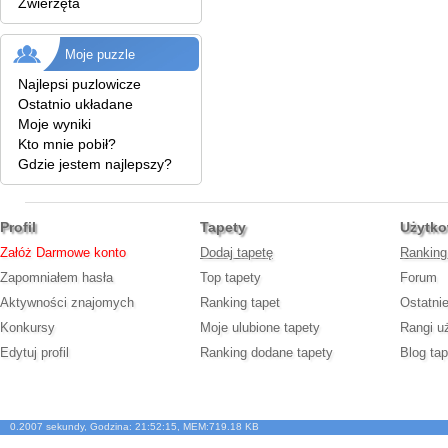
Zwierzęta
Moje puzzle
Najlepsi puzlowicze
Ostatnio układane
Moje wyniki
Kto mnie pobił?
Gdzie jestem najlepszy?
Profil
Tapety
Użytko
Załóż Darmowe konto
Dodaj tapetę
Ranking
Zapomniałem hasła
Top tapety
Forum
Aktywności znajomych
Ranking tapet
Ostatni
Konkursy
Moje ulubione tapety
Rangi u
Edytuj profil
Ranking dodane tapety
Blog tap
0.2007 sekundy, Godzina: 21:52:15, MEM:719.18 KB