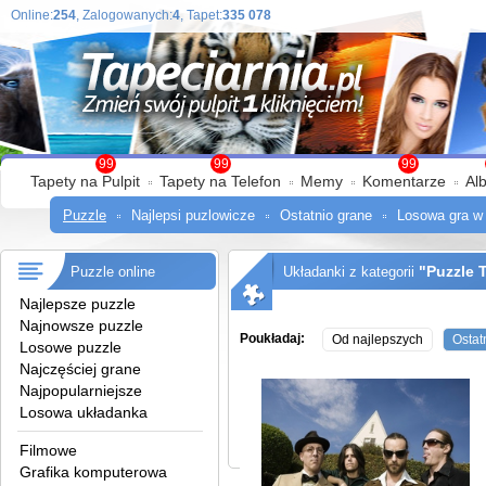
Online:
254
, Zalogowanych:
4
, Tapet:
335 078
99
99
99
Tapety na Pulpit
Tapety na Telefon
Memy
Komentarze
Al
Puzzle
Najlepsi puzlowicze
Ostatnio grane
Losowa gra w
"Puzzle 
Puzzle online
Układanki z kategorii
Najlepsze puzzle
Najnowsze puzzle
Poukładaj:
Od najlepszych
Ostat
Losowe puzzle
Najczęściej grane
Najpopularniejsze
Losowa układanka
Filmowe
Grafika komputerowa