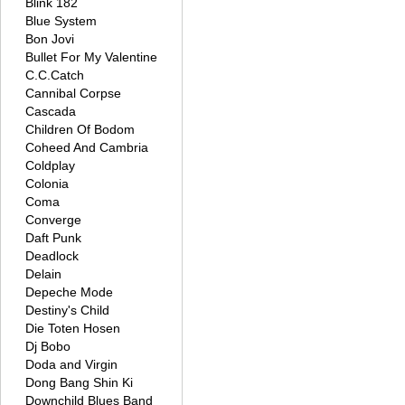
Blink 182
Blue System
Bon Jovi
Bullet For My Valentine
C.C.Catch
Cannibal Corpse
Cascada
Children Of Bodom
Coheed And Cambria
Coldplay
Colonia
Coma
Converge
Daft Punk
Deadlock
Delain
Depeche Mode
Destiny's Child
Die Toten Hosen
Dj Bobo
Doda and Virgin
Dong Bang Shin Ki
Downchild Blues Band