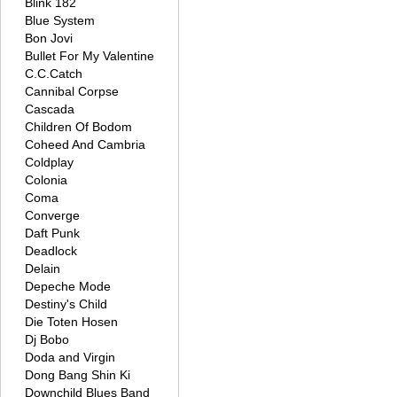
Blink 182
Blue System
Bon Jovi
Bullet For My Valentine
C.C.Catch
Cannibal Corpse
Cascada
Children Of Bodom
Coheed And Cambria
Coldplay
Colonia
Coma
Converge
Daft Punk
Deadlock
Delain
Depeche Mode
Destiny's Child
Die Toten Hosen
Dj Bobo
Doda and Virgin
Dong Bang Shin Ki
Downchild Blues Band