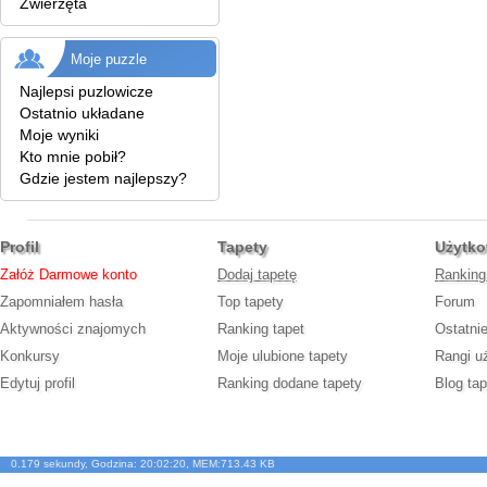
Zwierzęta
Moje puzzle
Najlepsi puzlowicze
Ostatnio układane
Moje wyniki
Kto mnie pobił?
Gdzie jestem najlepszy?
Profil
Tapety
Użytko
Załóż Darmowe konto
Dodaj tapetę
Ranking
Zapomniałem hasła
Top tapety
Forum
Aktywności znajomych
Ranking tapet
Ostatni
Konkursy
Moje ulubione tapety
Rangi u
Edytuj profil
Ranking dodane tapety
Blog tap
0.179 sekundy, Godzina: 20:02:20, MEM:713.43 KB