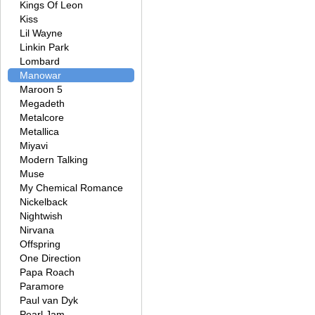
Kings Of Leon
Kiss
Lil Wayne
Linkin Park
Lombard
Manowar
Maroon 5
Megadeth
Metalcore
Metallica
Miyavi
Modern Talking
Muse
My Chemical Romance
Nickelback
Nightwish
Nirvana
Offspring
One Direction
Papa Roach
Paramore
Paul van Dyk
Pearl Jam