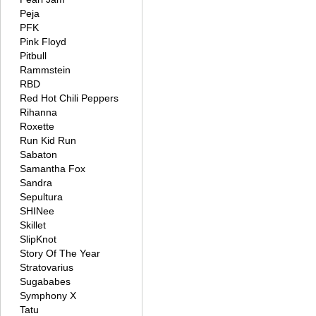
Peja
PFK
Pink Floyd
Pitbull
Rammstein
RBD
Red Hot Chili Peppers
Rihanna
Roxette
Run Kid Run
Sabaton
Samantha Fox
Sandra
Sepultura
SHINee
Skillet
SlipKnot
Story Of The Year
Stratovarius
Sugababes
Symphony X
Tatu