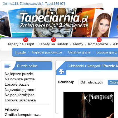
Online:
118
, Zalogowanych:
4
, Tapet:
335 078
99
99
99
Tapety na Pulpit
Tapety na Telefon
Memy
Komentarze
Al
Puzzle
Najlepsi puzlowicze
Ostatnio grane
Losowa gra w
"Puzzle 
Puzzle online
Układanki z kategorii
Najlepsze puzzle
Najnowsze puzzle
Poukładaj:
Od najlepszych
Ostat
Losowe puzzle
Najczęściej grane
Najpopularniejsze
Losowa układanka
Filmowe
Grafika komputerowa