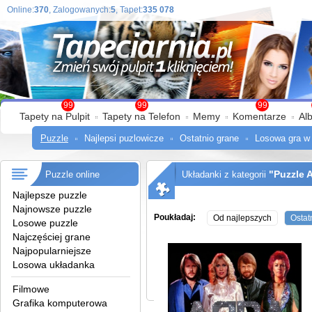
Online:
370
, Zalogowanych:
5
, Tapet:
335 078
99
99
99
Tapety na Pulpit
Tapety na Telefon
Memy
Komentarze
Al
Puzzle
Najlepsi puzlowicze
Ostatnio grane
Losowa gra w
"Puzzle
Puzzle online
Układanki z kategorii
Najlepsze puzzle
Najnowsze puzzle
Poukładaj:
Od najlepszych
Ostat
Losowe puzzle
Najczęściej grane
Najpopularniejsze
Losowa układanka
Filmowe
Grafika komputerowa