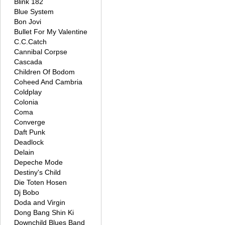
Blink 182
Blue System
Bon Jovi
Bullet For My Valentine
C.C.Catch
Cannibal Corpse
Cascada
Children Of Bodom
Coheed And Cambria
Coldplay
Colonia
Coma
Converge
Daft Punk
Deadlock
Delain
Depeche Mode
Destiny's Child
Die Toten Hosen
Dj Bobo
Doda and Virgin
Dong Bang Shin Ki
Downchild Blues Band