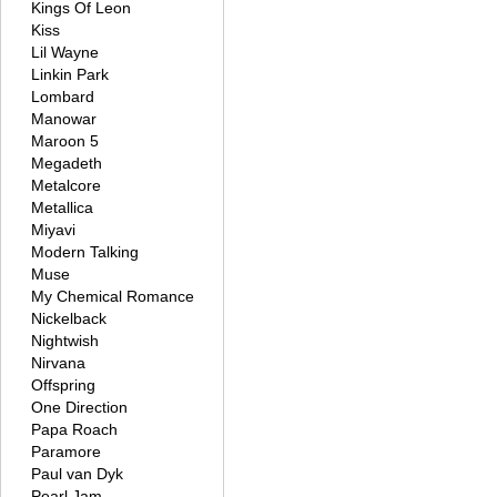
Kings Of Leon
Kiss
Lil Wayne
Linkin Park
Lombard
Manowar
Maroon 5
Megadeth
Metalcore
Metallica
Miyavi
Modern Talking
Muse
My Chemical Romance
Nickelback
Nightwish
Nirvana
Offspring
One Direction
Papa Roach
Paramore
Paul van Dyk
Pearl Jam