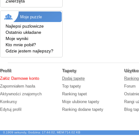
Zwierzęta
Moje puzzle
Najlepsi puzlowicze
Ostatnio układane
Moje wyniki
Kto mnie pobił?
Gdzie jestem najlepszy?
Profil
Tapety
Użytko
Załóż Darmowe konto
Dodaj tapetę
Ranking
Zapomniałem hasła
Top tapety
Forum
Aktywności znajomych
Ranking tapet
Ostatni
Konkursy
Moje ulubione tapety
Rangi u
Edytuj profil
Ranking dodane tapety
Blog tap
0.1909 sekundy, Godzina: 17:44:02, MEM:714.02 KB