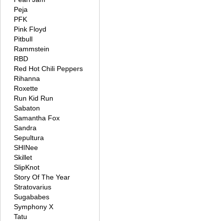
Peja
PFK
Pink Floyd
Pitbull
Rammstein
RBD
Red Hot Chili Peppers
Rihanna
Roxette
Run Kid Run
Sabaton
Samantha Fox
Sandra
Sepultura
SHINee
Skillet
SlipKnot
Story Of The Year
Stratovarius
Sugababes
Symphony X
Tatu