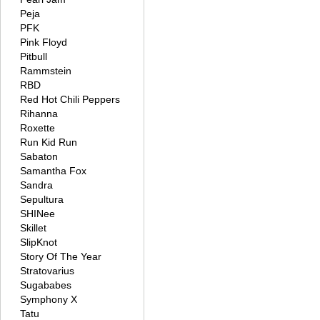
Peja
PFK
Pink Floyd
Pitbull
Rammstein
RBD
Red Hot Chili Peppers
Rihanna
Roxette
Run Kid Run
Sabaton
Samantha Fox
Sandra
Sepultura
SHINee
Skillet
SlipKnot
Story Of The Year
Stratovarius
Sugababes
Symphony X
Tatu