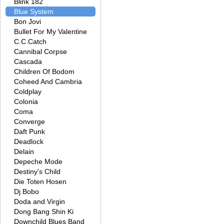
Blink 182
Blue System
Bon Jovi
Bullet For My Valentine
C.C.Catch
Cannibal Corpse
Cascada
Children Of Bodom
Coheed And Cambria
Coldplay
Colonia
Coma
Converge
Daft Punk
Deadlock
Delain
Depeche Mode
Destiny's Child
Die Toten Hosen
Dj Bobo
Doda and Virgin
Dong Bang Shin Ki
Downchild Blues Band