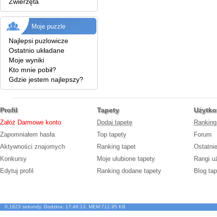
Zwierzęta
Moje puzzle
Najlepsi puzlowicze
Ostatnio układane
Moje wyniki
Kto mnie pobił?
Gdzie jestem najlepszy?
Profil
Tapety
Użytko
Załóż Darmowe konto
Dodaj tapetę
Ranking
Zapomniałem hasła
Top tapety
Forum
Aktywności znajomych
Ranking tapet
Ostatni
Konkursy
Moje ulubione tapety
Rangi u
Edytuj profil
Ranking dodane tapety
Blog tap
0.1823 sekundy, Godzina: 17:46:13, MEM:712.95 KB