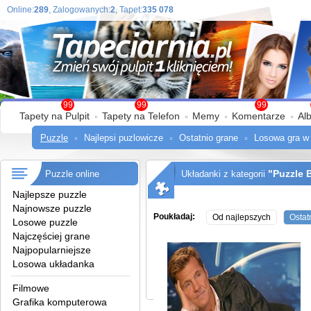
Online:
289
, Zalogowanych:
2
, Tapet:
335 078
99
99
99
Tapety na Pulpit
Tapety na Telefon
Memy
Komentarze
Al
Puzzle
Najlepsi puzlowicze
Ostatnio grane
Losowa gra w
"Puzzle 
Puzzle online
Układanki z kategorii
Najlepsze puzzle
Najnowsze puzzle
Poukładaj:
Od najlepszych
Ostat
Losowe puzzle
Najczęściej grane
Najpopularniejsze
Losowa układanka
Filmowe
Grafika komputerowa