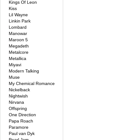
Kings Of Leon
Kiss
Lil Wayne
Linkin Park
Lombard
Manowar
Maroon 5
Megadeth
Metalcore
Metallica
Miyavi
Modern Talking
Muse
My Chemical Romance
Nickelback
Nightwish
Nirvana
Offspring
One Direction
Papa Roach
Paramore
Paul van Dyk
Pearl Jam