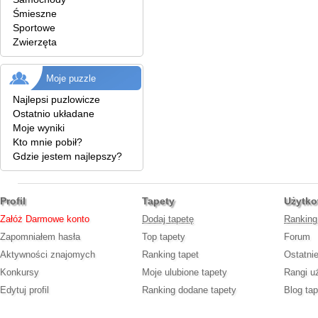
Śmieszne
Sportowe
Zwierzęta
Moje puzzle
Najlepsi puzlowicze
Ostatnio układane
Moje wyniki
Kto mnie pobił?
Gdzie jestem najlepszy?
Profil
Tapety
Użytko
Załóż Darmowe konto
Dodaj tapetę
Ranking
Zapomniałem hasła
Top tapety
Forum
Aktywności znajomych
Ranking tapet
Ostatni
Konkursy
Moje ulubione tapety
Rangi u
Edytuj profil
Ranking dodane tapety
Blog tap