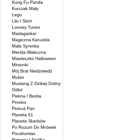
Kung Fu Panda
Kurczak Mały
Lego
Lilo I Stich
Looney Tunes
Madagaskar
Magiczna Karuzela
Mała Syrenka
Merida Waleczna
Miasteczko Halloween
Minionki
Mój Brat Niedzwiedź
Mulan
Mustang Z Dzikiej Doliny
Odlot
Piekna I Bestia
Pinokio
Piotruś Pan
Planeta 51
Planeta Skarbów
Po Rozum Do Mrówek
Pocahontas
Potwory I Spółka