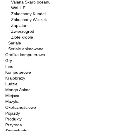
Vaiana Skarb oceanu
WALL E
Zakochany Kundel
Zakochany Wilczek
Zaplątani
Zwierzogród
Złote krople
Seriale
Seriale animowane
Grafika komputerowa
Gry
Inne
Komputerowe
Krajobrazy
Ludzie
Manga Anime
Miejsca
Muzyka
Okolicznościowe
Pojazdy
Produkty
Przyroda
Samochody