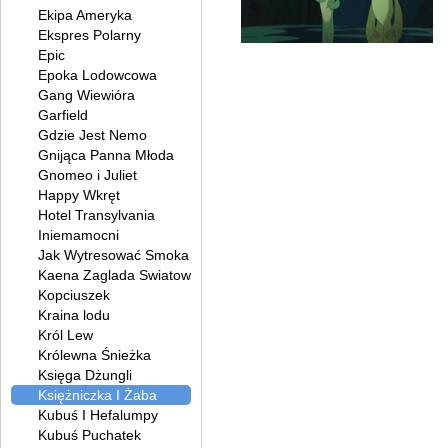
Ekipa Ameryka
Ekspres Polarny
Epic
Epoka Lodowcowa
Gang Wiewióra
Garfield
Gdzie Jest Nemo
Gnijąca Panna Młoda
Gnomeo i Juliet
Happy Wkręt
Hotel Transylvania
Iniemamocni
Jak Wytresować Smoka
Kaena Zaglada Swiatow
Kopciuszek
Kraina lodu
Król Lew
Królewna Śnieżka
Księga Dżungli
Księżniczka I Żaba
Kubuś I Hefalumpy
Kubuś Puchatek