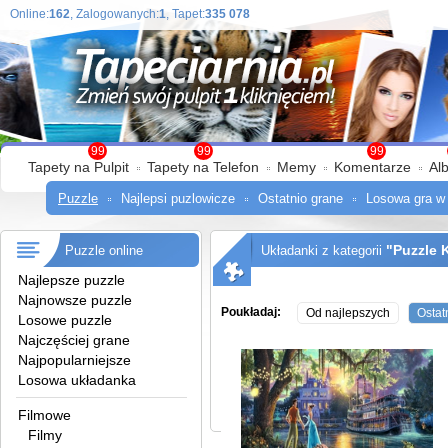
Online:
162
, Zalogowanych:
1
, Tapet:
335 078
99
99
99
Tapety na Pulpit
Tapety na Telefon
Memy
Komentarze
Al
Puzzle
Najlepsi puzlowicze
Ostatnio grane
Losowa gra w
"Puzzle 
Puzzle online
Układanki z kategorii
Najlepsze puzzle
Najnowsze puzzle
Poukładaj:
Od najlepszych
Ostat
Losowe puzzle
Najczęściej grane
Najpopularniejsze
Losowa układanka
Filmowe
Filmy