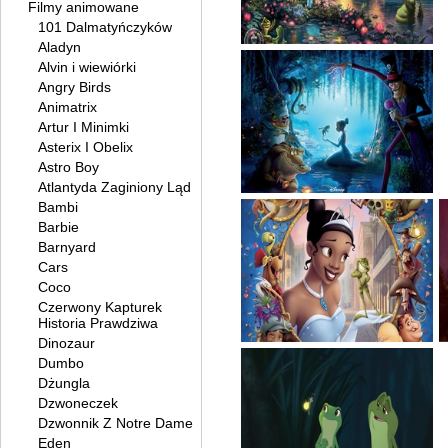
Filmy animowane
101 Dalmatyńczyków
Aladyn
Alvin i wiewiórki
Angry Birds
Animatrix
Artur I Minimki
Asterix I Obelix
Astro Boy
Atlantyda Zaginiony Ląd
Bambi
Barbie
Barnyard
Cars
Coco
Czerwony Kapturek
Historia Prawdziwa
Dinozaur
Dumbo
Dżungla
Dzwoneczek
Dzwonnik Z Notre Dame
Eden