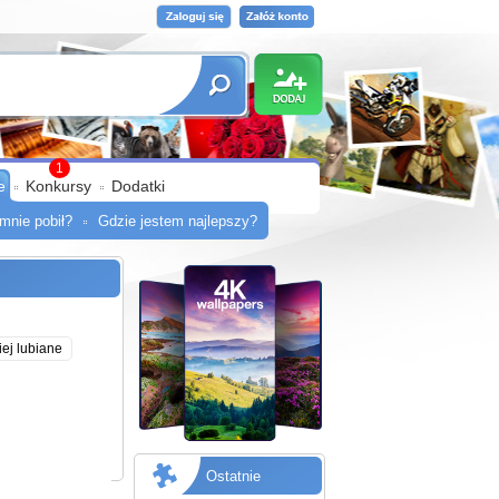
1
e
Konkursy
Dodatki
mnie pobił?
Gdzie jestem najlepszy?
ej lubiane
Ostatnie