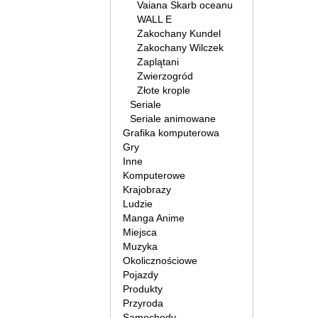
Vaiana Skarb oceanu
WALL E
Zakochany Kundel
Zakochany Wilczek
Zaplątani
Zwierzogród
Złote krople
Seriale
Seriale animowane
Grafika komputerowa
Gry
Inne
Komputerowe
Krajobrazy
Ludzie
Manga Anime
Miejsca
Muzyka
Okolicznościowe
Pojazdy
Produkty
Przyroda
Samochody