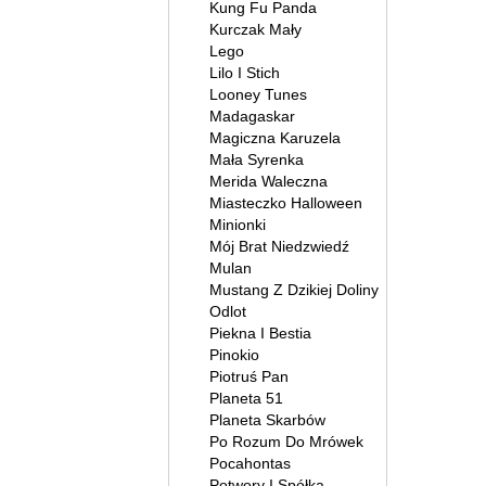
Kung Fu Panda
Kurczak Mały
Lego
Lilo I Stich
Looney Tunes
Madagaskar
Magiczna Karuzela
Mała Syrenka
Merida Waleczna
Miasteczko Halloween
Minionki
Mój Brat Niedzwiedź
Mulan
Mustang Z Dzikiej Doliny
Odlot
Piekna I Bestia
Pinokio
Piotruś Pan
Planeta 51
Planeta Skarbów
Po Rozum Do Mrówek
Pocahontas
Potwory I Spółka