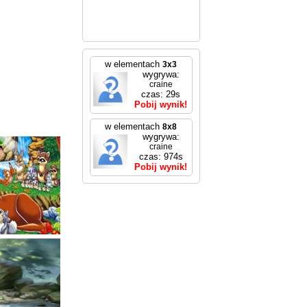
w elementach
3x3
wygrywa:
craine
czas: 29s
Pobij wynik!
w elementach
8x8
wygrywa:
craine
czas: 974s
Pobij wynik!