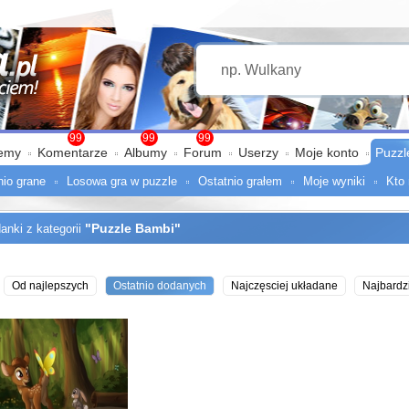
99
99
99
emy
Komentarze
Albumy
Forum
Userzy
Moje konto
Puzzl
nio grane
Losowa gra w puzzle
Ostatnio grałem
Moje wyniki
Kto 
"Puzzle Bambi"
anki z kategorii
Od najlepszych
Ostatnio dodanych
Najczęsciej układane
Najbardzi