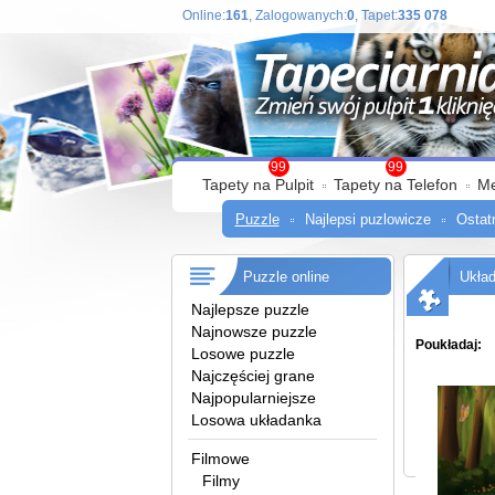
Online:
161
, Zalogowanych:
0
, Tapet:
335 078
99
99
Tapety na Pulpit
Tapety na Telefon
M
Puzzle
Najlepsi puzlowicze
Ostat
Puzzle online
Układ
Najlepsze puzzle
Najnowsze puzzle
Poukładaj:
Losowe puzzle
Najczęściej grane
Najpopularniejsze
Losowa układanka
Filmowe
Filmy