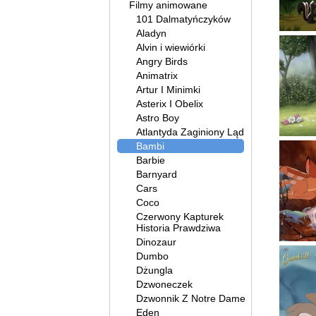
Filmy animowane
101 Dalmatyńczyków
Aladyn
Alvin i wiewiórki
Angry Birds
Animatrix
Artur I Minimki
Asterix I Obelix
Astro Boy
Atlantyda Zaginiony Ląd
Bambi
Barbie
Barnyard
Cars
Coco
Czerwony Kapturek
Historia Prawdziwa
Dinozaur
Dumbo
Dżungla
Dzwoneczek
Dzwonnik Z Notre Dame
Eden