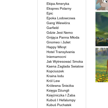
Ekipa Ameryka
Ekspres Polarny
Epic
Epoka Lodowcowa
Gang Wiewióra
Garfield
Gdzie Jest Nemo
Gnijąca Panna Młoda
Gnomeo i Juliet
Happy Wkręt
Hotel Transylvania
Iniemamocni
Jak Wytresować Smoka
Kaena Zaglada Swiatow
Kopciuszek
Kraina lodu
Król Lew
Królewna Śnieżka
Księga Dżungli
Księżniczka I Żaba
Kubuś I Hefalumpy
Kubuś Puchatek