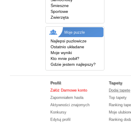
Śmieszne
Sportowe
Zwierzęta
Moje puzzle
Najlepsi puzlowicze
Ostatnio układane
Moje wyniki
Kto mnie pobił?
Gdzie jestem najlepszy?
Profil
Tapety
Załóż Darmowe konto
Dodaj tapetę
Zapomniałem hasła
Top tapety
Aktywności znajomych
Ranking tape
Konkursy
Moje ulubion
Edytuj profil
Ranking doda