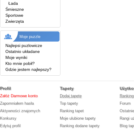
Łada
Śmieszne
Sportowe
Zwierzęta
Moje puzzle
Najlepsi puzlowicze
Ostatnio układane
Moje wyniki
Kto mnie pobił?
Gdzie jestem najlepszy?
Profil
Tapety
Użytko
Załóż Darmowe konto
Dodaj tapetę
Ranking
Zapomniałem hasła
Top tapety
Forum
Aktywności znajomych
Ranking tapet
Ostatni
Konkursy
Moje ulubione tapety
Rangi u
Edytuj profil
Ranking dodane tapety
Blog tap