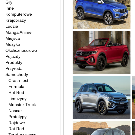
Gry
Inne
Komputerowe
Krajobrazy
Ludzie
Manga Anime
Miejsca
Muzyka
Okolicznościowe
Pojazdy
Produkty
Przyroda
Samochody
Crash-test
Formuła
Hot Rod
Limuzyny
Monster Truck
Nascar
Prototypy
Rajdowe
Rat Rod
Targi, wystawy