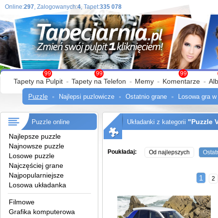
Online:
297
, Zalogowanych:
4
, Tapet:
335 078
99
99
99
Tapety na Pulpit
Tapety na Telefon
Memy
Komentarze
Al
Puzzle
Najlepsi puzlowicze
Ostatnio grane
Losowa gra w
"Puzzle 
Puzzle online
Układanki z kategorii
Najlepsze puzzle
Najnowsze puzzle
Poukładaj:
Od najlepszych
Ostat
Losowe puzzle
Najczęściej grane
Najpopularniejsze
1
2
Losowa układanka
Filmowe
Grafika komputerowa