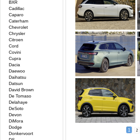
BXR
Cadillac
Caparo
Caterham
Chevrolet
Chrysler
Citroen
Cord
Covini
Cupra
Dacia
Daewoo
Daihatsu
Datsun
David Brown
De Tomaso
Delahaye
DeSoto
Devon
DiMora
Dodge
1
2
Donkervoort
DS