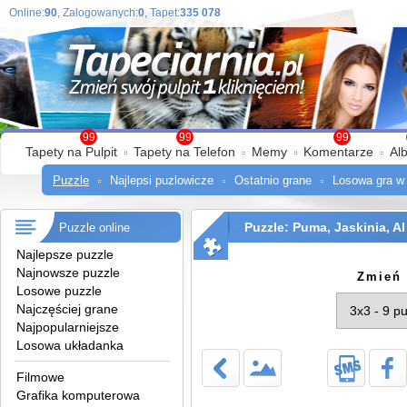
Online:
90
, Zalogowanych:
0
, Tapet:
335 078
99
99
99
Tapety na Pulpit
Tapety na Telefon
Memy
Komentarze
Al
Puzzle
Najlepsi puzlowicze
Ostatnio grane
Losowa gra w
Puzzle: Puma, Jaskinia, AI
Puzzle online
Najlepsze puzzle
Najnowsze puzzle
Zmień 
Losowe puzzle
Najczęściej grane
Najpopularniejsze
Losowa układanka
Filmowe
Grafika komputerowa