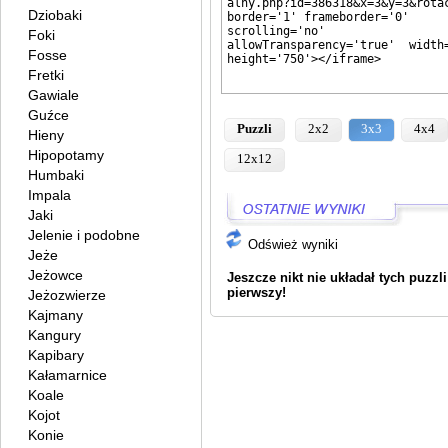
Dziobaki
Foki
Fosse
Fretki
Gawiale
Guźce
Puzzli
2x2
3x3
4x4
Hieny
Hipopotamy
12x12
Humbaki
Impala
Jaki
Jelenie i podobne
Odśwież wyniki
Jeże
Jeżowce
Jeszcze nikt nie układał tych puzzl
pierwszy!
Jeżozwierze
Kajmany
Kangury
Kapibary
Kałamarnice
Koale
Kojot
Konie