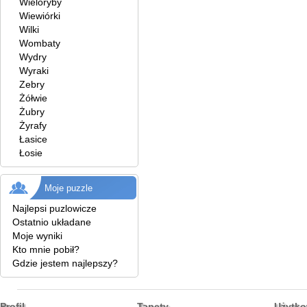
Wieloryby
Wiewiórki
Wilki
Wombaty
Wydry
Wyraki
Zebry
Żółwie
Żubry
Żyrafy
Łasice
Łosie
Moje puzzle
Najlepsi puzlowicze
Ostatnio układane
Moje wyniki
Kto mnie pobił?
Gdzie jestem najlepszy?
Profil
Tapety
Użytko