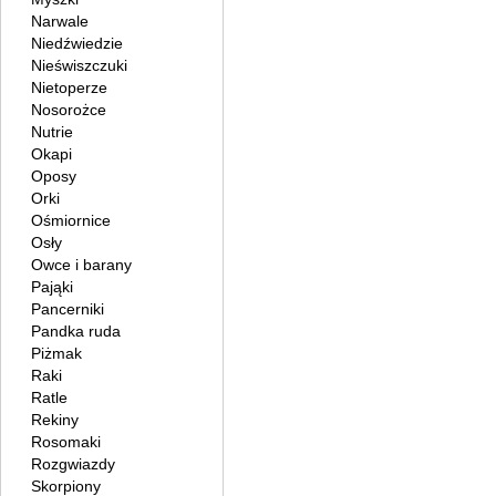
Narwale
Niedźwiedzie
Nieświszczuki
Nietoperze
Nosorożce
Nutrie
Okapi
Oposy
Orki
Ośmiornice
Osły
Owce i barany
Pająki
Pancerniki
Pandka ruda
Piżmak
Raki
Ratle
Rekiny
Rosomaki
Rozgwiazdy
Skorpiony