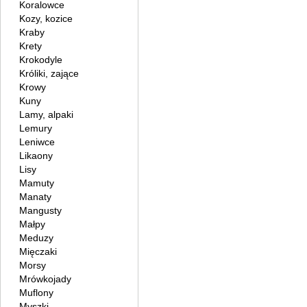
Koralowce
Kozy, kozice
Kraby
Krety
Krokodyle
Króliki, zające
Krowy
Kuny
Lamy, alpaki
Lemury
Leniwce
Likaony
Lisy
Mamuty
Manaty
Mangusty
Małpy
Meduzy
Mięczaki
Morsy
Mrówkojady
Muflony
Myszki