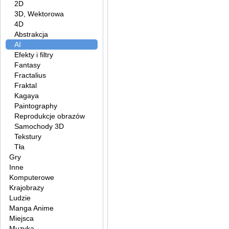
2D
3D, Wektorowa
4D
Abstrakcja
AI
Efekty i filtry
Fantasy
Fractalius
Fraktal
Kagaya
Paintography
Reprodukcje obrazów
Samochody 3D
Tekstury
Tła
Gry
Inne
Komputerowe
Krajobrazy
Ludzie
Manga Anime
Miejsca
Muzyka