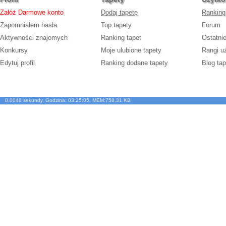
Załóż Darmowe konto
Dodaj tapetę
Ranking
Zapomniałem hasła
Top tapety
Forum
Aktywności znajomych
Ranking tapet
Ostatni
Konkursy
Moje ulubione tapety
Rangi u
Edytuj profil
Ranking dodane tapety
Blog tap
0.0048 sekundy, Godzina: 03:25:05, MEM:758.31 KB