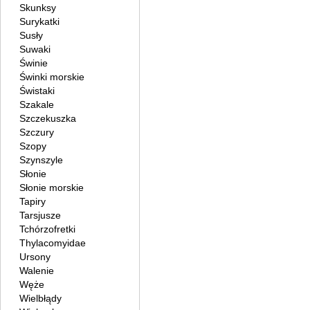
Skunksy
Surykatki
Susły
Suwaki
Świnie
Świnki morskie
Świstaki
Szakale
Szczekuszka
Szczury
Szopy
Szynszyle
Słonie
Słonie morskie
Tapiry
Tarsjusze
Tchórzofretki
Thylacomyidae
Ursony
Walenie
Węże
Wielbłądy